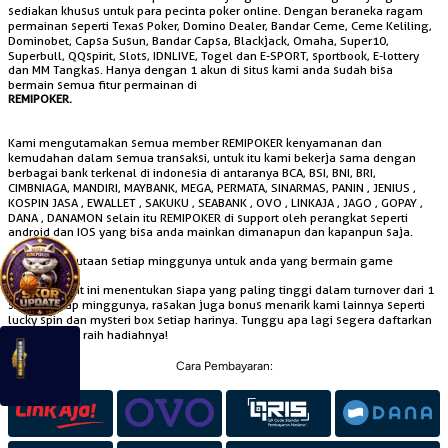
sediakan khusus untuk para pecinta poker online. Dengan beraneka ragam
permainan seperti Texas Poker, Domino Dealer, Bandar Ceme, Ceme Keliling,
Dominobet, Capsa Susun, Bandar Capsa, Blackjack, Omaha, Super10,
Superbull, QQspirit, Slots, IDNLIVE, Togel dan E-SPORT, sportbook, E-lottery
TUTORIAL DEPO QR DANA
dan MM Tangkas. Hanya dengan 1 akun di situs kami anda sudah bisa
bermain semua fitur permainan di
REMIPOKER.
Kami mengutamakan semua member REMIPOKER kenyamanan dan
kemudahan dalam semua transaksi, untuk itu kami bekerja sama dengan
berbagai bank terkenal di indonesia di antaranya BCA, BSI, BNI, BRI,
CIMBNIAGA, MANDIRI, MAYBANK, MEGA, PERMATA, SINARMAS, PANIN , JENIUS ,
KOSPIN JASA , EWALLET , SAKUKU , SEABANK , OVO , LINKAJA , JAGO , GOPAY ,
DANA , DANAMON selain itu REMIPOKER di support oleh perangkat seperti
android dan IOS yang bisa anda mainkan dimanapun dan kapanpun saja.
Raih bonus jutaan setiap minggunya untuk anda yang bermain game
REMIPOKER
, dalam event ini menentukan siapa yang paling tinggi dalam turnover dari 1
TUTORIAL EMAIL CAMPAIGN
s/d 10 setiap minggunya, rasakan juga bonus menarik kami lainnya seperti
lucky spin dan mysteri box setiap harinya. Tunggu apa lagi segera daftarkan
diri anda dan raih hadiahnya!
Cara Pembayaran: