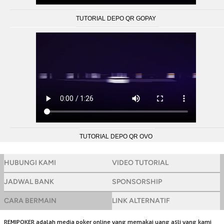
TUTORIAL DEPO QR GOPAY
TUTORIAL DEPO QR OVO
HUBUNGI KAMI
VIDEO TUTORIAL
JADWAL BANK
SPONSORSHIP
CARA BERMAIN
LINK ALTERNATIF
REMIPOKER adalah media poker online yang memakai uang asli yang kami